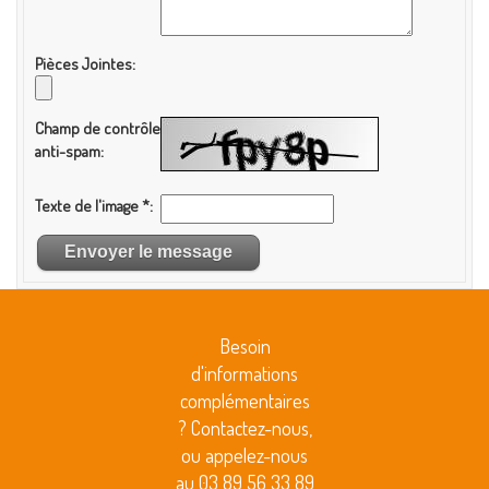
Pièces Jointes
Champ de contrôle
anti-spam
Texte de l'image
*
Besoin
d'informations
complémentaires
? Contactez-nous,
ou appelez-nous
au 03 89 56 33 89