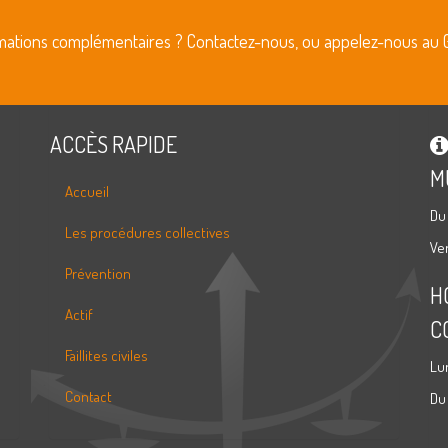
rmations complémentaires ? Contactez-nous, ou appelez-nous au 
ACCÈS RAPIDE
M
Accueil
Du
Les procédures collectives
Ve
Prévention
H
Actif
C
Faillites civiles
Lu
Contact
Du