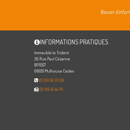
Besoin d'info
INFORMATIONS PRATIQUES
Immeuble le Trident
36 Rue Paul Cézanne
BP.1057
68051 Mulhouse Cedex
03 89 56 33 89
03 89 45 44 70