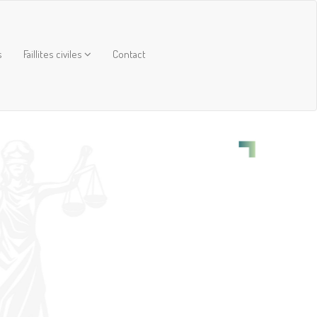
s
Faillites civiles
Contact