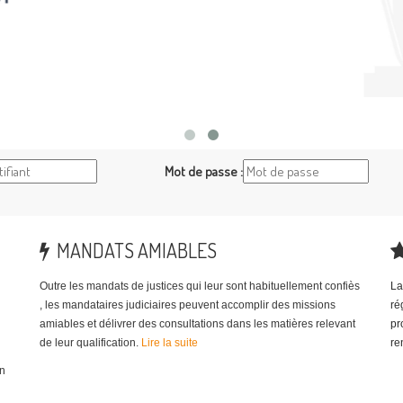
ages ou cliquez sur le logo ci-dessous
Mot de passe :
MANDATS AMIABLES
Outre les mandats de justices qui leur sont habituellement confiès
La
, les mandataires judiciaires peuvent accomplir des missions
ré
amiables et délivrer des consultations dans les matières relevant
pr
de leur qualification.
Lire la suite
re
on