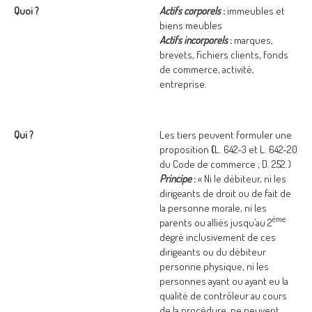
Quoi ?
Actifs corporels
:
immeubles et
biens meubles
Actifs incorporels
:
marques,
brevets, fichiers clients, fonds
de commerce, activité,
entreprise.
Qui ?
Les tiers peuvent formuler une
proposition
(
L. 642-3 et L. 642-20
du Code de commerce ; D. 252.)
Principe
:
« Ni le débiteur, ni les
dirigeants de droit ou de fait de
la personne morale, ni les
ème
parents ou alliés jusqu’au 2
degré inclusivement de ces
dirigeants ou du débiteur
personne physique, ni les
personnes ayant ou ayant eu la
qualité de contrôleur au cours
de la procédure, ne peuvent