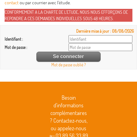
contact
ou par courrier avec l’étude.
CONFORMEMENT A LA CHARTE DE L’ETUDE, NOUS NOUS EFFORÇONS DE
REPONDRE A CES DEMANDES INDIVIDUELLES SOUS 48 HEURES.
Dernière mise à jour : 08/08/2026
Identifiant :
Mot de passe :
Mot de passe oublié ?
Besoin
d'informations
complémentaires
? Contactez-nous,
ou appelez-nous
au 03 89 56 33 89