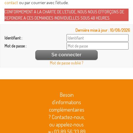
contact
ou par courrier avec l’étude.
CONFORMEMENT A LA CHARTE DE L’ETUDE, NOUS NOUS EFFORÇONS DE
REPONDRE A CES DEMANDES INDIVIDUELLES SOUS 48 HEURES.
Dernière mise à jour : 10/08/2026
Identifiant :
Mot de passe :
Mot de passe oublié ?
Besoin
d'informations
complémentaires
? Contactez-nous,
ou appelez-nous
au 03 89 56 33 89