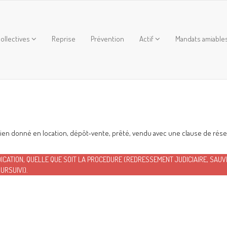
ollectives
Reprise
Prévention
Actif
Mandats amiable
 (bien donné en location, dépôt-vente, prêté, vendu avec une clause de rés
CATION, QUELLE QUE SOIT LA PROCEDURE (REDRESSEMENT JUDICIAIRE, SAUV
URSUIVI).