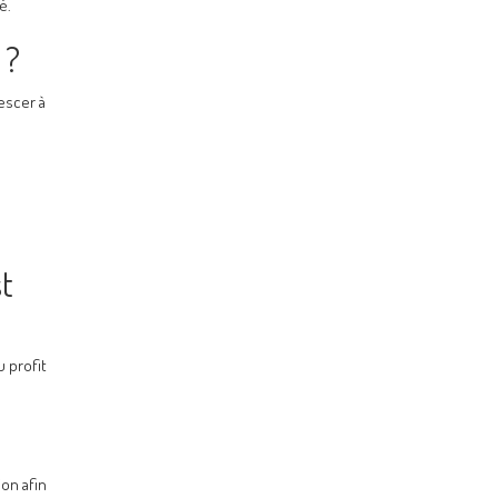
é.
 ?
iescer à
st
 profit
ion afin