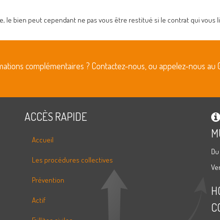
 le bien peut cependant ne pas vous être restitué si le contrat qui vous li
rmations complémentaires ? Contactez-nous, ou appelez-nous au 
ACCÈS RAPIDE
M
Accueil
Du
Les procédures collectives
Ve
Prévention
H
Actif
C