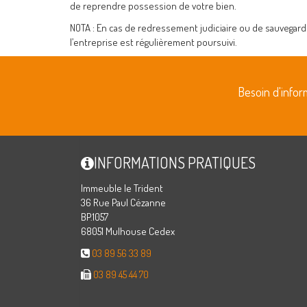
de reprendre possession de votre bien.
NOTA : En cas de redressement judiciaire ou de sauvegarde,
l’entreprise est régulièrement poursuivi.
Besoin d'info
INFORMATIONS PRATIQUES
Immeuble le Trident
36 Rue Paul Cézanne
BP.1057
68051 Mulhouse Cedex
03 89 56 33 89
03 89 45 44 70