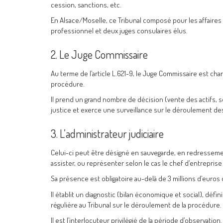
cession, sanctions, etc.
En Alsace/Moselle, ce Tribunal composé pour les affaire
professionnel et deux juges consulaires élus.
2. Le Juge Commissaire
Au terme de l’article L.621-9, le Juge Commissaire est ch
procédure.
Il prend un grand nombre de décision (vente des actifs, 
justice et exerce une surveillance sur le déroulement de
3. L’administrateur judiciaire
Celui-ci peut être désigné en sauvegarde, en redressement j
assister, ou représenter selon le cas le chef d’entreprise
Sa présence est obligatoire au-delà de 3 millions d’euros de
Il établit un diagnostic (bilan économique et social), défi
régulière au Tribunal sur le déroulement de la procédure.
Il est l’interlocuteur privilégié de la période d’observation.