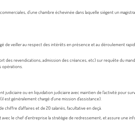
s commerciales, d’une chambre échevinée dans laquelle siègent un magistra
argé de veiller au respect des intérêts en présence et au déroulement rapid
sort des revendications, admission des créances, etc) sur requête du mand
s opérations.
udiciaire ou en liquidation judiciaire avec maintien de l’activité pour surve
 (il est généralement chargé d’une mission d’assistance).
 chiffre d’affaires et de 20 salariés, facultative en deçà.
nit avec le chef d’entreprise la stratégie de redressement, et assure une in