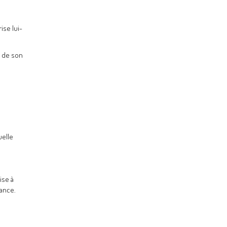
ise lui-
s de son
uelle
ise à
éance.