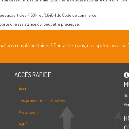
tées aux articles R.631-1 et R.640-1 du Code de commerce.
apporte une assistance qui peut être précieuse.
rmations complémentaires ? Contactez-nous, ou appelez-nous au 
ACCÈS RAPIDE
M
Accueil
Du
Les procédures collectives
Ve
Prévention
H
Actif
C