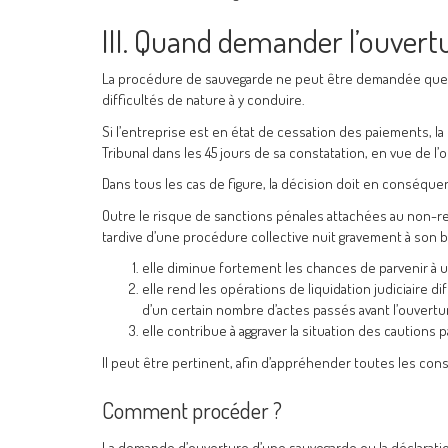
III. Quand demander l’ouvertu
La procédure de sauvegarde ne peut être demandée que si
difficultés de nature à y conduire.
Si l’entreprise est en état de cessation des paiements, la l
Tribunal dans les 45 jours de sa constatation, en vue de l
Dans tous les cas de figure, la décision doit en conséque
Outre le risque de sanctions pénales attachées au non-res
tardive d’une procédure collective nuit gravement à son 
elle diminue fortement les chances de parvenir à 
elle rend les opérations de liquidation judiciaire dif
d’un certain nombre d’actes passés avant l’ouvertur
elle contribue à aggraver la situation des cautions 
Il peut être pertinent, afin d’appréhender toutes les co
Comment procéder ?
La demande d’ouverture d’une sauvegarde ou la déclarati