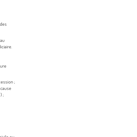
 des
 au
ciaire.
ture
ession ;
n cause
) ;
ivile ou