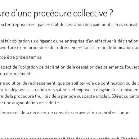
re d’une procédure collective ?
 l’entreprise n’est pas en état de cessation des paiements, mais connait
oi fait obligation au dirigeant d’une entreprise d’en effectuer la déclaration
’ouverture d’une procédure de redressement judiciaire ou de liquidation judi
nce être prise à temps.
pect de l’obligation de déclaration de la cessation des paiements, l’ouver
bon déroulement :
une solution de redressement, que ce soit par voie de continuation ou de c
ficile, dégrade la situation des salariés, et expose le dirigeant à la remise e
e de la procédure (nullités de la période suspecte article L.634 et suivants
par une augmentation de la dette.
nséquences de la décision, de consulter un avocat ou un professionnel.
on de cessation des paiements doit être déposée au greffe de la Chambre c