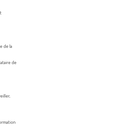
t
e de la
ataire de
iller,
formation