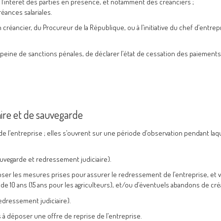
e l’intérêt des parties en présence, et notamment des créanciers ;
éances salariales.
éancier, du Procureur de la République, ou à l’initiative du chef d’entrepr
sous peine de sanctions pénales, de déclarer l’état de cessation des paiement
ire et de sauvegarde
e l’entreprise ; elles s’ouvrent sur une période d’observation pendant laq
uvegarde et redressement judiciaire).
poser les mesures prises pour assurer le redressement de l’entreprise, et v
e 10 ans (15 ans pour les agriculteurs), et/ou d’éventuels abandons de cr
edressement judiciaire).
s à déposer une offre de reprise de l’entreprise.