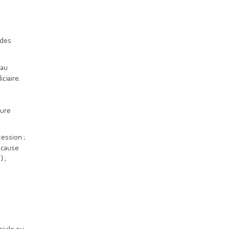
 des
 au
ciaire.
ture
ession ;
n cause
) ;
ivile ou