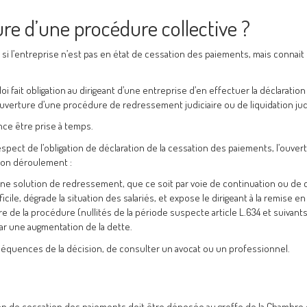
re d’une procédure collective ?
 l’entreprise n’est pas en état de cessation des paiements, mais connait
oi fait obligation au dirigeant d’une entreprise d’en effectuer la déclaration
’ouverture d’une procédure de redressement judiciaire ou de liquidation judi
nce être prise à temps.
pect de l’obligation de déclaration de la cessation des paiements, l’ouver
bon déroulement :
une solution de redressement, que ce soit par voie de continuation ou de c
ficile, dégrade la situation des salariés, et expose le dirigeant à la remise e
e de la procédure (nullités de la période suspecte article L.634 et suivants
par une augmentation de la dette.
nséquences de la décision, de consulter un avocat ou un professionnel.
on de cessation des paiements doit être déposée au greffe de la Chambre c