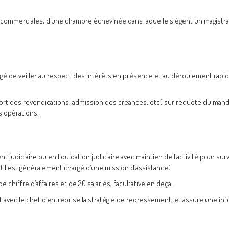
s commerciales, d’une chambre échevinée dans laquelle siègent un magistra
argé de veiller au respect des intérêts en présence et au déroulement rapid
sort des revendications, admission des créances, etc) sur requête du mand
s opérations.
udiciaire ou en liquidation judiciaire avec maintien de l’activité pour surve
 (il est généralement chargé d’une mission d’assistance).
 chiffre d’affaires et de 20 salariés, facultative en deçà.
nit avec le chef d’entreprise la stratégie de redressement, et assure une in