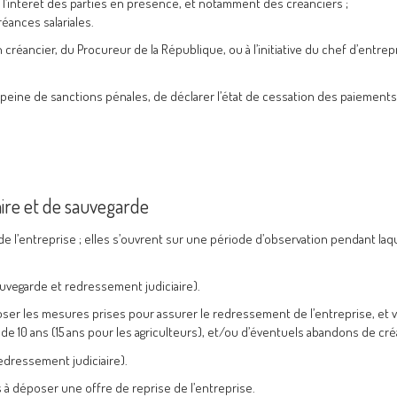
e l’intérêt des parties en présence, et notamment des créanciers ;
éances salariales.
éancier, du Procureur de la République, ou à l’initiative du chef d’entrepr
sous peine de sanctions pénales, de déclarer l’état de cessation des paiement
ire et de sauvegarde
e l’entreprise ; elles s’ouvrent sur une période d’observation pendant laq
uvegarde et redressement judiciaire).
poser les mesures prises pour assurer le redressement de l’entreprise, et v
e 10 ans (15 ans pour les agriculteurs), et/ou d’éventuels abandons de cr
edressement judiciaire).
s à déposer une offre de reprise de l’entreprise.