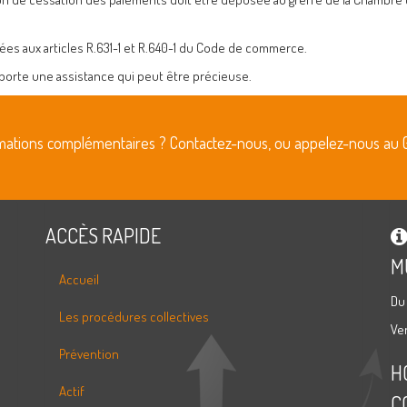
tées aux articles R.631-1 et R.640-1 du Code de commerce.
apporte une assistance qui peut être précieuse.
rmations complémentaires ? Contactez-nous, ou appelez-nous au 
ACCÈS RAPIDE
M
Accueil
Du
Les procédures collectives
Ve
Prévention
H
Actif
C