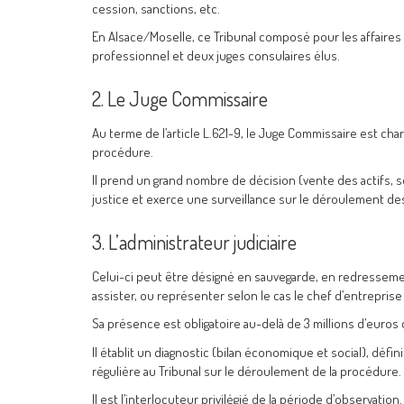
cession, sanctions, etc.
En Alsace/Moselle, ce Tribunal composé pour les affaire
professionnel et deux juges consulaires élus.
2. Le Juge Commissaire
Au terme de l’article L.621-9, le Juge Commissaire est ch
procédure.
Il prend un grand nombre de décision (vente des actifs, 
justice et exerce une surveillance sur le déroulement de
3. L’administrateur judiciaire
Celui-ci peut être désigné en sauvegarde, en redressement j
assister, ou représenter selon le cas le chef d’entreprise
Sa présence est obligatoire au-delà de 3 millions d’euros de
Il établit un diagnostic (bilan économique et social), défi
régulière au Tribunal sur le déroulement de la procédure.
Il est l’interlocuteur privilégié de la période d’observation.