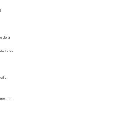
t
e de la
ataire de
iller,
formation