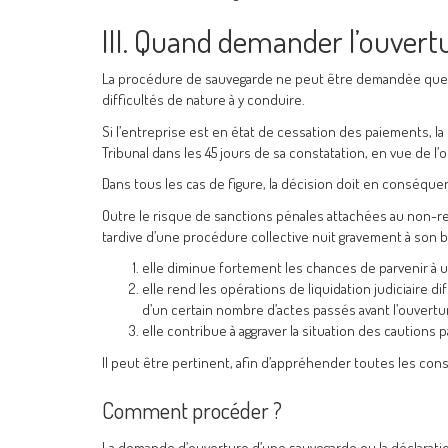
III. Quand demander l’ouvertu
La procédure de sauvegarde ne peut être demandée que si
difficultés de nature à y conduire.
Si l’entreprise est en état de cessation des paiements, la l
Tribunal dans les 45 jours de sa constatation, en vue de l
Dans tous les cas de figure, la décision doit en conséque
Outre le risque de sanctions pénales attachées au non-res
tardive d’une procédure collective nuit gravement à son 
elle diminue fortement les chances de parvenir à 
elle rend les opérations de liquidation judiciaire dif
d’un certain nombre d’actes passés avant l’ouvertur
elle contribue à aggraver la situation des cautions 
Il peut être pertinent, afin d’appréhender toutes les co
Comment procéder ?
La demande d’ouverture d’une sauvegarde ou la déclarati