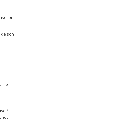
ise lui-
s de son
uelle
ise à
éance.