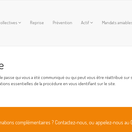
ollectives
Reprise
Prévention
Actif
Mandats amiable
e
de passe qui vous a été communiqué ou qui peut vous être réattribué sur 
tions essentielles de la procédure en vous identifiant sur le site.
rmations complémentaires ? Contactez-nous, ou appelez-nous au 