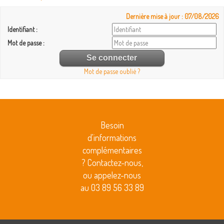
Dernière mise à jour : 07/08/2026
Identifiant :
Mot de passe :
Mot de passe oublié ?
Besoin
d'informations
complémentaires
? Contactez-nous,
ou appelez-nous
au 03 89 56 33 89