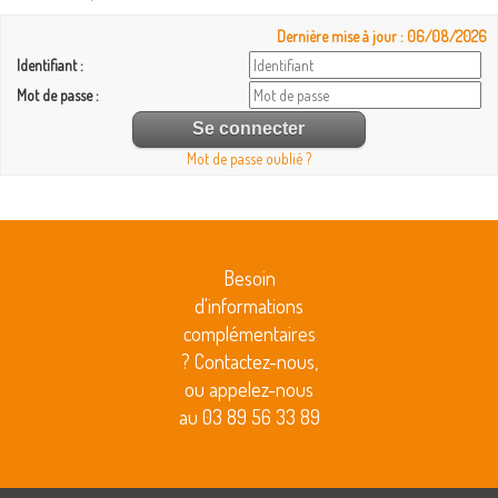
Dernière mise à jour : 06/08/2026
Identifiant :
Mot de passe :
Mot de passe oublié ?
Besoin
d'informations
complémentaires
? Contactez-nous,
ou appelez-nous
au 03 89 56 33 89