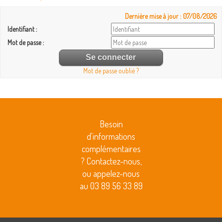
Dernière mise à jour : 07/08/2026
Identifiant :
Mot de passe :
Mot de passe oublié ?
Besoin
d'informations
complémentaires
? Contactez-nous,
ou appelez-nous
au 03 89 56 33 89