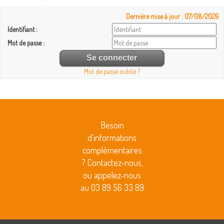
Dernière mise à jour : 07/08/2026
Identifiant :
Mot de passe :
Mot de passe oublié ?
Besoin
d'informations
complémentaires
? Contactez-nous,
ou appelez-nous
au 03 89 56 33 89