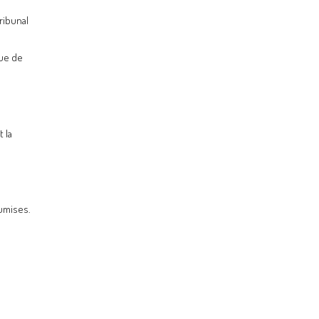
ribunal
vue de
 la
oumises.