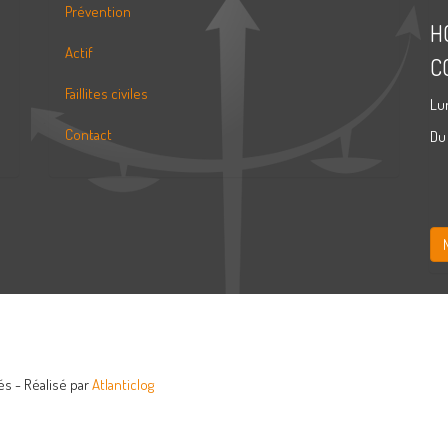
Prévention
H
Actif
C
Faillites civiles
Lu
Contact
Du
s - Réalisé par
Atlanticlog