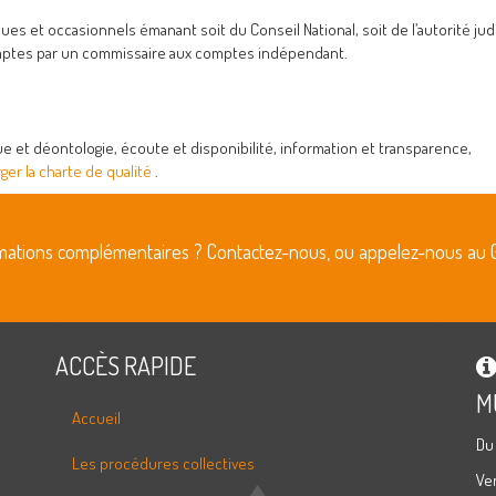
 et occasionnels émanant soit du Conseil National, soit de l’autorité judic
omptes par un commissaire aux comptes indépendant.
que et déontologie, écoute et disponibilité, information et transparence,
ger la charte de qualité
.
rmations complémentaires ? Contactez-nous, ou appelez-nous au 
ACCÈS RAPIDE
M
Accueil
Du
Les procédures collectives
Ve