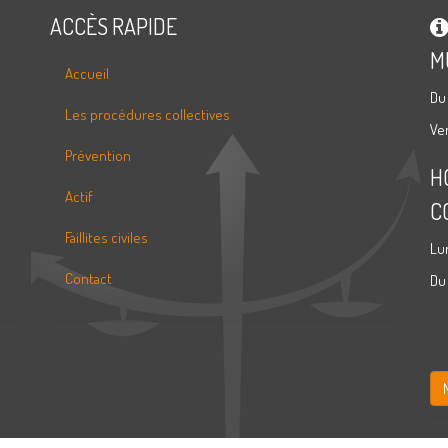
ACCÈS RAPIDE
M
Accueil
Du
Les procédures collectives
Ve
Prévention
H
Actif
C
Faillites civiles
Lu
Contact
Du