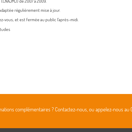
s (CNAJMJ) de 2007 à 2009.
adaptée régulièrement mise à jour.
ez-vous, et est fermée au public l’après-midi.
rmations complémentaires ? Contactez-nous, ou appelez-nous au 