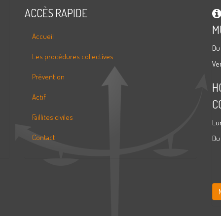
ACCÈS RAPIDE
M
Accueil
Du
Les procédures collectives
Ve
Prévention
H
Actif
C
Faillites civiles
Lu
Contact
Du