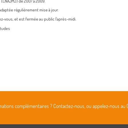
s (CNAJMJ) de 2007 à 2009.
adaptée régulièrement mise à jour.
ez-vous, et est fermée au public l’après-midi.
rmations complémentaires ? Contactez-nous, ou appelez-nous au 