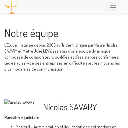
Toggle
navigatio
Notre équipe
L’Etude, installée depuis 2008 au Trident, dirigée par Maître Nicolas
SAVARY et Maître Julie LEVY, assistés d’une équipe dynamique,
composée de collaborateurs qualifiés et d’assistantes confirmées,
œuvre au service des entreprises en difficulté avec les moyens les
plus modernes de communication.
Nicolas SAVARY
Mandataire judiciaire
Master II – Administration et liquidation des entreprises en