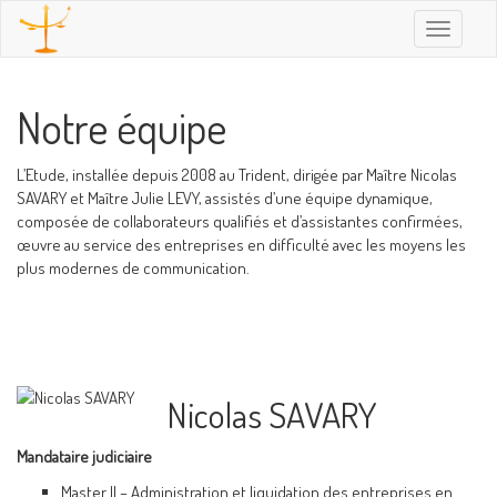
Toggle
navigatio
Notre équipe
L’Etude, installée depuis 2008 au Trident, dirigée par Maître Nicolas
SAVARY et Maître Julie LEVY, assistés d’une équipe dynamique,
composée de collaborateurs qualifiés et d’assistantes confirmées,
œuvre au service des entreprises en difficulté avec les moyens les
plus modernes de communication.
Nicolas SAVARY
Mandataire judiciaire
Master II – Administration et liquidation des entreprises en