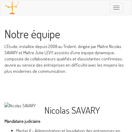
Toggle
navigatio
Notre équipe
L’Etude, installée depuis 2008 au Trident, dirigée par Maître Nicolas
SAVARY et Maître Julie LEVY, assistés d’une équipe dynamique,
composée de collaborateurs qualifiés et d’assistantes confirmées,
œuvre au service des entreprises en difficulté avec les moyens les
plus modernes de communication.
Nicolas SAVARY
Mandataire judiciaire
Master II – Administration et liquidation des entreprises en