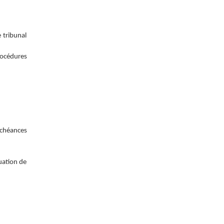
 tribunal
rocédures
échéances
luation de