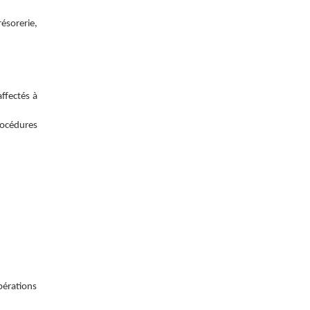
ésorerie,
affectés à
rocédures
bérations