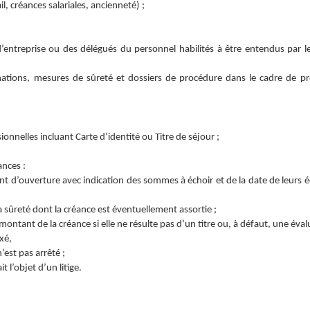
il, créances salariales, ancienneté) ;
’entreprise ou des délégués du personnel habilités à être entendus par le
nations, mesures de sûreté et dossiers de procédure dans le cadre de p
onnelles incluant Carte d’identité ou Titre de séjour ;
ances :
t d’ouverture avec indication des sommes à échoir et de la date de leurs 
a sûreté dont la créance est éventuellement assortie ;
montant de la créance si elle ne résulte pas d’un titre ou, à défaut, une éva
xé,
’est pas arrêté ;
it l’objet d’un litige.