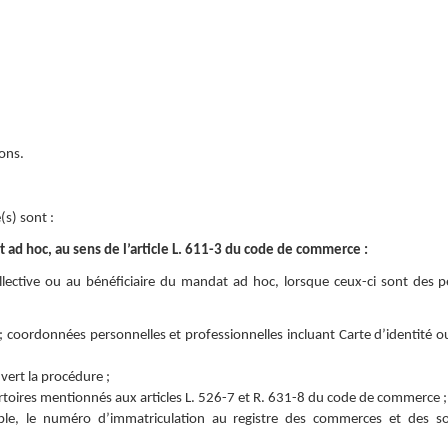
ions.
(s) sont :
 ad hoc, au sens de l’article L. 611-3 du code de commerce :
llective ou au bénéficiaire du mandat ad hoc, lorsque ceux-ci sont des 
é ; coordonnées personnelles et professionnelles incluant Carte d’identité o
vert la procédure ;
ertoires mentionnés aux articles L. 526-7 et R. 631-8 du code de commerce ;
ple, le numéro d’immatriculation au registre des commerces et des so