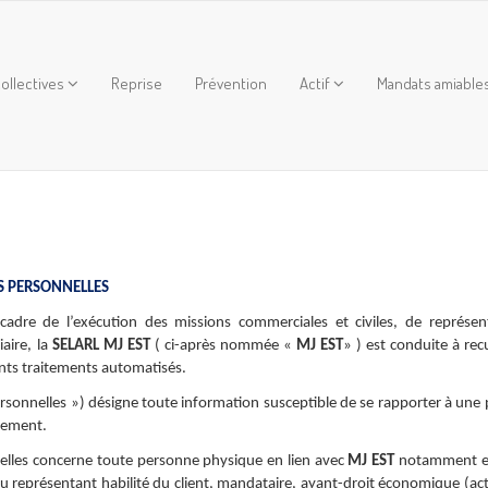
ollectives
Reprise
Prévention
Actif
Mandats amiable
S PERSONNELLES
dre de l’exécution des missions commerciales et civiles, de représen
aire, la
SELARL MJ EST
( ci-après nommée «
MJ EST
» ) est conduite à recu
rents traitements automatisés.
rsonnelles ») désigne toute information susceptible de se rapporter à une
ctement.
elles concerne toute personne physique en lien avec
MJ EST
notamment en
l ou représentant habilité du client, mandataire, ayant-droit économique (ac