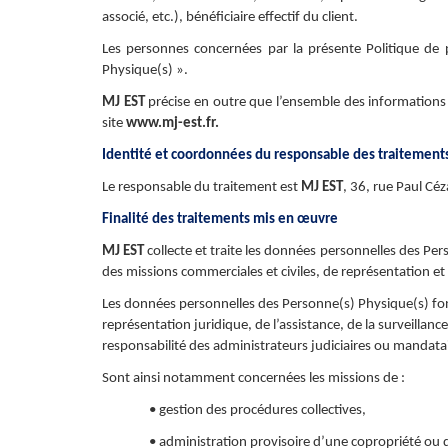
associé, etc.), bénéficiaire effectif du client.
Les personnes concernées par la présente Politique de
Physique(s) ».
MJ EST
précise en outre que l’ensemble des informations r
site
www.mj-est.fr.
Identité et coordonnées du responsable des traitements
Le responsable du traitement est
MJ EST
,
36, rue Paul C
Finalité des traitements mis en œuvre
MJ EST
collecte et traite les données personnelles des Per
des missions commerciales et civiles, de représentation et 
Les données personnelles des Personne(s) Physique(s) font 
représentation juridique, de l’assistance, de la surveillanc
responsabilité des administrateurs judiciaires ou mandatair
Sont ainsi notamment concernées les missions de :
• gestion des procédures collectives,
• administration provisoire d’une copropriété ou d’