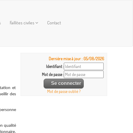
s
Faillites civiles
Contact
Dernière mise à jour : 05/08/2026
Identifiant :
Mot de passe :
tation et
Mot de passe oublié ?
eillir des
 personne
 qualité
tionnaire,