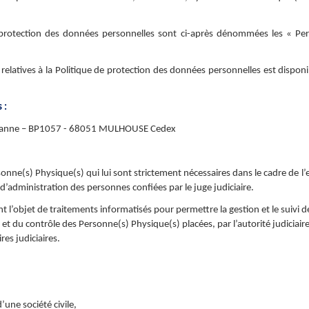
 protection des données personnelles sont ci-après dénommées les « Pe
elatives à la Politique de protection des données personnelles est disponib
 :
ézanne – BP1057 - 68051 MULHOUSE Cedex
sonne(s) Physique(s) qui lui sont strictement nécessaires dans le cadre de l
d’administration des personnes confiées par le juge judiciaire.
l’objet de traitements informatisés pour permettre la gestion et le suivi de
e et du contrôle des Personne(s) Physique(s) placées, par l’autorité judiciaire
es judiciaires.
une société civile,