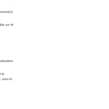
rsonne(s)
le sur le
’exécution
 la
, sous la