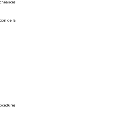
échéances
tion de la
rocédures