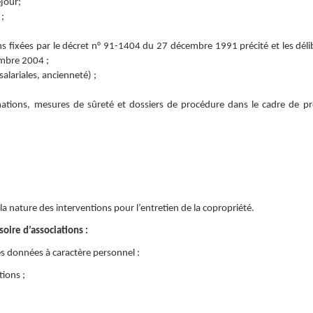
éjour;
;
ns fixées par le décret n° 91-1404 du 27 décembre 1991 précité et les déli
embre 2004 ;
salariales, ancienneté) ;
nations, mesures de sûreté et dossiers de procédure dans le cadre de p
 la nature des interventions pour l’entretien de la copropriété.
oire d’associations :
es données à caractère personnel :
tions ;