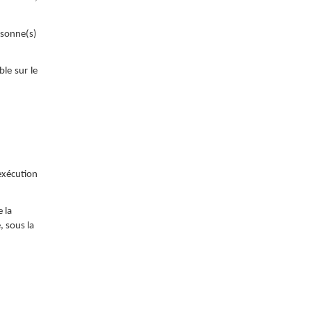
rsonne(s)
le sur le
’exécution
 la
, sous la