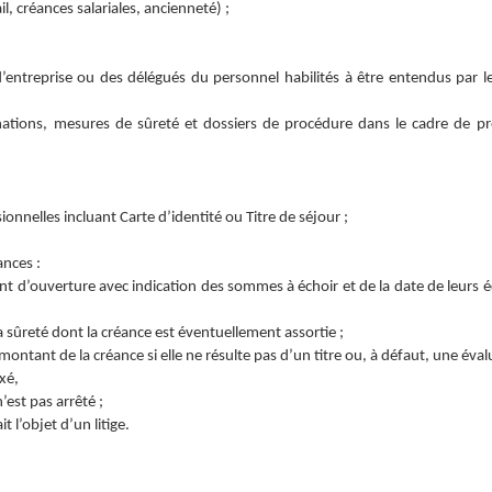
il, créances salariales, ancienneté) ;
’entreprise ou des délégués du personnel habilités à être entendus par le
nations, mesures de sûreté et dossiers de procédure dans le cadre de p
onnelles incluant Carte d’identité ou Titre de séjour ;
ances :
t d’ouverture avec indication des sommes à échoir et de la date de leurs 
a sûreté dont la créance est éventuellement assortie ;
montant de la créance si elle ne résulte pas d’un titre ou, à défaut, une éva
xé,
’est pas arrêté ;
it l’objet d’un litige.