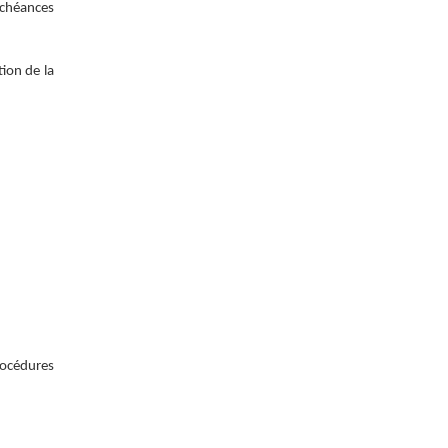
échéances
tion de la
rocédures