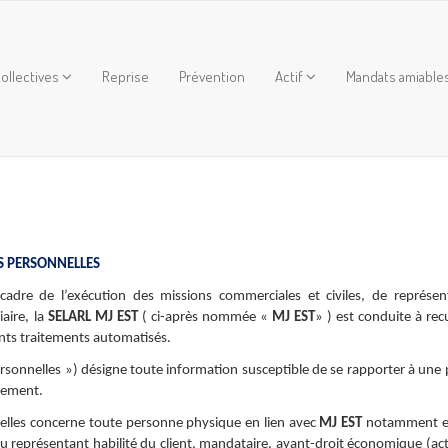
ollectives
Reprise
Prévention
Actif
Mandats amiable
S PERSONNELLES
dre de l’exécution des missions commerciales et civiles, de représen
aire, la
SELARL MJ EST
( ci-après nommée «
MJ EST
» ) est conduite à recu
rents traitements automatisés.
rsonnelles ») désigne toute information susceptible de se rapporter à une
ctement.
elles concerne toute personne physique en lien avec
MJ EST
notamment en
l ou représentant habilité du client, mandataire, ayant-droit économique (ac