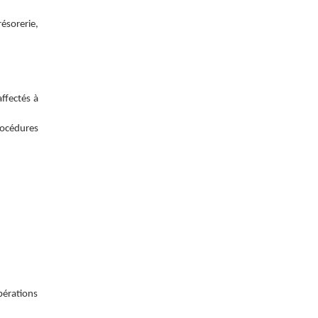
ésorerie,
affectés à
rocédures
bérations