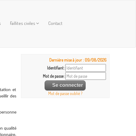
s
Faillites civiles
Contact
Dernière mise à jour : 09/08/2026
Identifiant :
Mot de passe :
tation et
Mot de passe oublié ?
eillir des
 personne
 qualité
tionnaire,