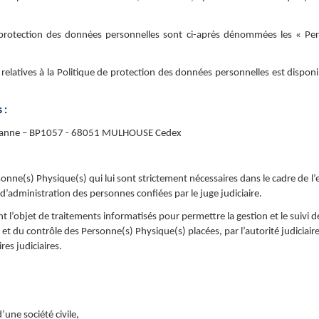
 protection des données personnelles sont ci-après dénommées les « Pe
elatives à la Politique de protection des données personnelles est disponib
 :
ézanne – BP1057 - 68051 MULHOUSE Cedex
sonne(s) Physique(s) qui lui sont strictement nécessaires dans le cadre de l
d’administration des personnes confiées par le juge judiciaire.
l’objet de traitements informatisés pour permettre la gestion et le suivi de
e et du contrôle des Personne(s) Physique(s) placées, par l’autorité judiciaire
es judiciaires.
une société civile,