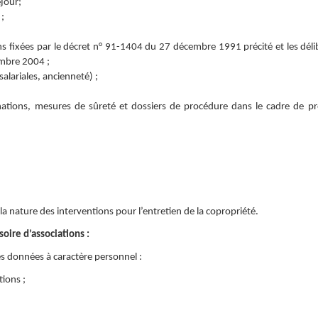
éjour;
;
ns fixées par le décret n° 91-1404 du 27 décembre 1991 précité et les déli
embre 2004 ;
salariales, ancienneté) ;
nations, mesures de sûreté et dossiers de procédure dans le cadre de p
 la nature des interventions pour l’entretien de la copropriété.
oire d’associations :
es données à caractère personnel :
tions ;