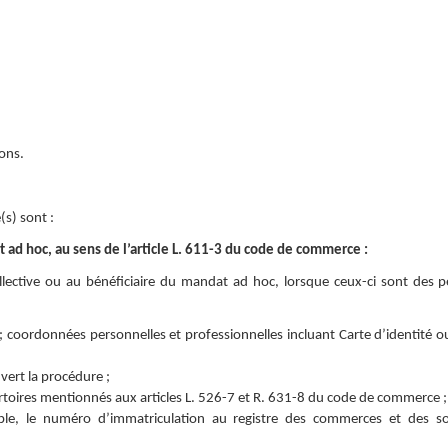
ions.
(s) sont :
 ad hoc, au sens de l’article L. 611-3 du code de commerce :
llective ou au bénéficiaire du mandat ad hoc, lorsque ceux-ci sont des 
é ; coordonnées personnelles et professionnelles incluant Carte d’identité o
vert la procédure ;
ertoires mentionnés aux articles L. 526-7 et R. 631-8 du code de commerce ;
ple, le numéro d’immatriculation au registre des commerces et des so