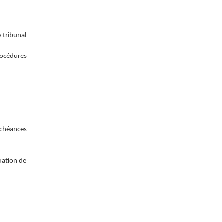
 tribunal
rocédures
échéances
luation de