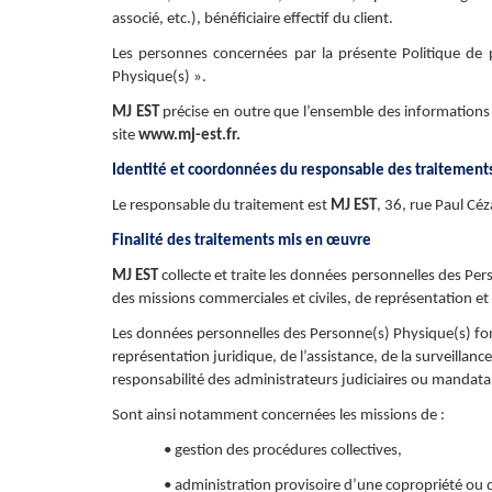
associé, etc.), bénéficiaire effectif du client.
Les personnes concernées par la présente Politique de
Physique(s) ».
MJ EST
précise en outre que l’ensemble des informations r
site
www.mj-est.fr.
Identité et coordonnées du responsable des traitements
Le responsable du traitement est
MJ EST
,
36, rue Paul C
Finalité des traitements mis en œuvre
MJ EST
collecte et traite les données personnelles des Per
des missions commerciales et civiles, de représentation et 
Les données personnelles des Personne(s) Physique(s) font 
représentation juridique, de l’assistance, de la surveillanc
responsabilité des administrateurs judiciaires ou mandatair
Sont ainsi notamment concernées les missions de :
• gestion des procédures collectives,
• administration provisoire d’une copropriété ou d’