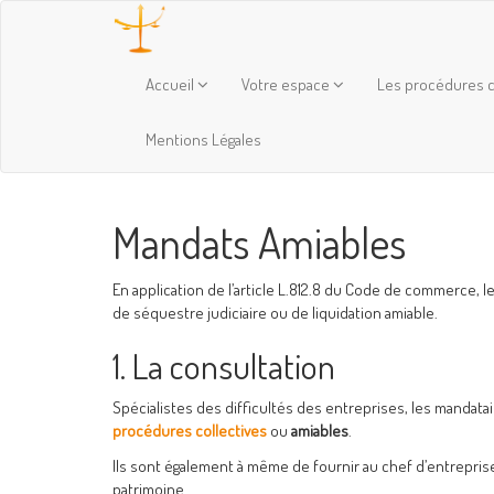
Accueil
Votre espace
Les procédures c
Mentions Légales
Mandats Amiables
En application de l’article L.812.8 du Code de commerce, le
de séquestre judiciaire ou de liquidation amiable.
1. La consultation
Spécialistes des difficultés des entreprises, les mandatai
procédures collectives
ou
amiables
.
Ils sont également à même de fournir au chef d’entrepris
patrimoine.