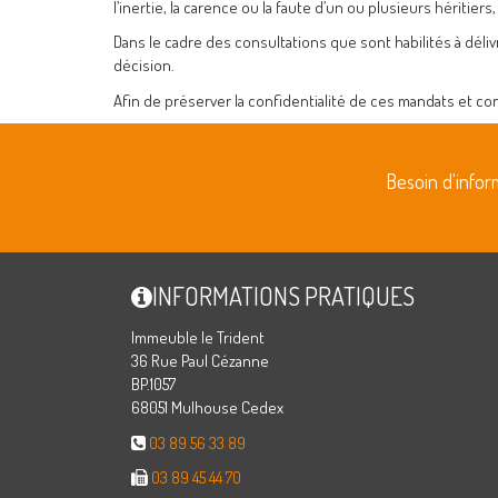
l’inertie, la carence ou la faute d’un ou plusieurs héritie
Dans le cadre des consultations que sont habilités à déliv
décision.
Afin de préserver la confidentialité de ces mandats et co
Besoin d'info
INFORMATIONS PRATIQUES
Immeuble le Trident
36 Rue Paul Cézanne
BP.1057
68051 Mulhouse Cedex
03 89 56 33 89
03 89 45 44 70