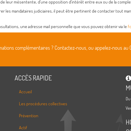
rs, de leur mésentente, d’une opposition d’intérêt entre eux ou de la complex
rer les mandataires judiciaires, il peut être pertinent de contacter tout ma
nsultations, une adresse mail personnelle que vous pouvez obtenir via le
f
rmations complémentaires ? Contactez-nous, ou appelez-nous au 
ACCÈS RAPIDE
M
Accueil
Du
Les procédures collectives
Ve
Prévention
H
Actif