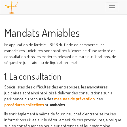
Toggle
navigatio
Mandats Amiables
En application de l’article L.812.8 du Code de commerce, les
mandataires judiciaires sont habilités à l’exercice d’une activité de
consultation dans les matières relevant de leurs qualifications, de
séquestre judiciaire ou de liquidation amiable.
1. La consultation
Spécialistes des difficultés des entreprises, les mandataires
judiciaires sont ainsi habilités à délivrer des consultations sur la
pertinence du recours à des
mesures de prévention
, des
procédures collectives
ou
amiables
.
Ils sont également à même de fournir au chef d’entreprise toutes
informations utiles sur le déroulement de ces procédures, ainsi que
sur les conséquences pour leur entreprise et leur patrimoine.