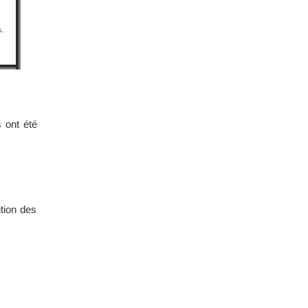
.
 ont été
tion des