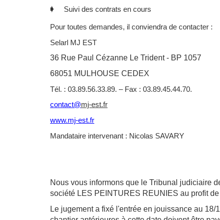
🡂 Suivi des contrats en cours
Pour toutes demandes, il conviendra de contacter :
Selarl MJ EST
36 Rue Paul Cézanne Le Trident - BP 1057
68051 MULHOUSE CEDEX
Tél. : 03.89.56.33.89. – Fax : 03.89.45.44.70.
contact@
mj-est.fr
www.mj-est.fr
Mandataire intervenant : Nicolas SAVARY
Nous vous informons que le Tribunal judiciaire de
société LES PEINTURES REUNIES au profit
Le jugement a fixé l'entrée en jouissance au 18/1
chantier antérieures à cette date doivent être pa