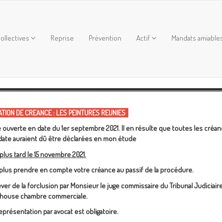
ollectives
Reprise
Prévention
Actif
Mandats amiable
ION DE CREANCE : LES PEINTURES REUNIES
 ouverte en date du 1er septembre 2021. Il en résulte que toutes les créa
 date auraient dû être déclarées en mon étude
plus tard le 15 novembre 2021.
 plus prendre en compte votre créance au passif de la procédure.
ever de la forclusion par Monsieur le juge commissaire du Tribunal Judiciair
house chambre commerciale.
représentation par avocat est obligatoire.