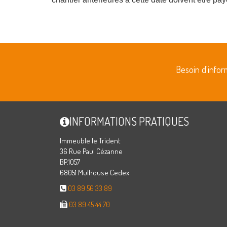
Besoin d'info
INFORMATIONS PRATIQUES
Immeuble le Trident
36 Rue Paul Cézanne
BP.1057
68051 Mulhouse Cedex
03 89 56 33 89
03 89 45 44 70