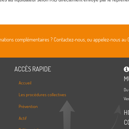
rmations complémentaires ? Contactez-nous, ou appelez-nous au 
ACCÈS RAPIDE
M
Accueil
Du
Les procédures collectives
Ve
Prévention
H
Actif
C