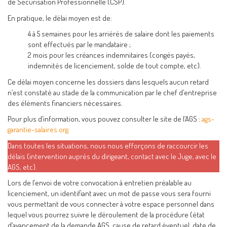
de Sécurisation Professionnelle (CSP).
En pratique, le délai moyen est de:
4 à 5 semaines pour les arriérés de salaire dont les paiements
sont effectués par le mandataire ;
2 mois pour les créances indemnitaires (congés payés,
indemnités de licenciement, solde de tout compte, etc).
Ce délai moyen concerne les dossiers dans lesquels aucun retard
n’est constaté au stade de la communication par le chef d’entreprise
des éléments financiers nécessaires.
Pour plus d’information, vous pouvez consulter le site de l’AGS :
ags-
garantie-salaires.org
Dans toutes les situations, nous nous efforçons de raccourcir les
délais (intervention auprès du dirigeant, contact avec le Juge, avec le
AGS, etc).
Lors de l’envoi de votre convocation à entretien préalable au
licenciement, un identifiant avec un mot de passe vous sera fourni
vous permettant de vous connecter à votre espace personnel dans
lequel vous pourrez suivre le déroulement de la procédure (état
d’avancement de la demande AGS, cause de retard éventuel, date de