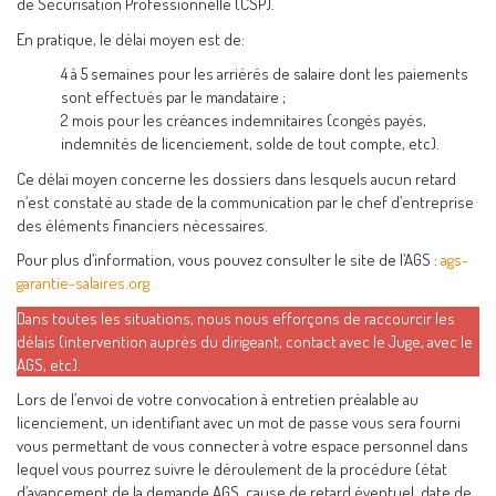
de Sécurisation Professionnelle (CSP).
En pratique, le délai moyen est de:
4 à 5 semaines pour les arriérés de salaire dont les paiements
sont effectués par le mandataire ;
2 mois pour les créances indemnitaires (congés payés,
indemnités de licenciement, solde de tout compte, etc).
Ce délai moyen concerne les dossiers dans lesquels aucun retard
n’est constaté au stade de la communication par le chef d’entreprise
des éléments financiers nécessaires.
Pour plus d’information, vous pouvez consulter le site de l’AGS :
ags-
garantie-salaires.org
Dans toutes les situations, nous nous efforçons de raccourcir les
délais (intervention auprès du dirigeant, contact avec le Juge, avec le
AGS, etc).
Lors de l’envoi de votre convocation à entretien préalable au
licenciement, un identifiant avec un mot de passe vous sera fourni
vous permettant de vous connecter à votre espace personnel dans
lequel vous pourrez suivre le déroulement de la procédure (état
d’avancement de la demande AGS, cause de retard éventuel, date de