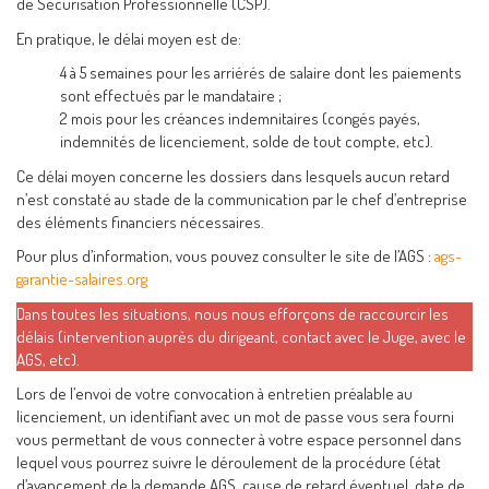
de Sécurisation Professionnelle (CSP).
En pratique, le délai moyen est de:
4 à 5 semaines pour les arriérés de salaire dont les paiements
sont effectués par le mandataire ;
2 mois pour les créances indemnitaires (congés payés,
indemnités de licenciement, solde de tout compte, etc).
Ce délai moyen concerne les dossiers dans lesquels aucun retard
n’est constaté au stade de la communication par le chef d’entreprise
des éléments financiers nécessaires.
Pour plus d’information, vous pouvez consulter le site de l’AGS :
ags-
garantie-salaires.org
Dans toutes les situations, nous nous efforçons de raccourcir les
délais (intervention auprès du dirigeant, contact avec le Juge, avec le
AGS, etc).
Lors de l’envoi de votre convocation à entretien préalable au
licenciement, un identifiant avec un mot de passe vous sera fourni
vous permettant de vous connecter à votre espace personnel dans
lequel vous pourrez suivre le déroulement de la procédure (état
d’avancement de la demande AGS, cause de retard éventuel, date de