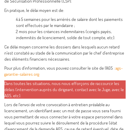
de Sécurisation Professionnelle (CSP).
En pratique, le délai moyen est de:
4 à 5 semaines pour les arriérés de salaire dont les paiements
sont effectués par le mandataire ;
2 mois pour les créances indemnitaires (congés payés,
indemnités de licenciement, solde de tout compte, etc).
Ce délai moyen concerne les dossiers dans lesquels aucun retard
n’est constaté au stade de la communication par le chef d’entreprise
des éléments financiers nécessaires.
Pour plus d’information, vous pouvez consulter le site de l’AGS :
ags-
garantie-salaires.org
Dans toutes les situations, nous nous efforçons de raccourcir les
délais (intervention auprès du dirigeant, contact avec le Juge, avec le
AGS, etc).
Lors de l’envoi de votre convocation à entretien préalable au
licenciement, un identifiant avec un mot de passe vous sera fourni
vous permettant de vous connecter à votre espace personnel dans
lequel vous pourrez suivre le déroulement de la procédure (état
d’avancement de la demande AGS, cause de retard éventuel, date de