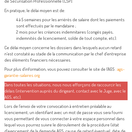
de Sécurisation Professionnelle (CSP).
En pratique, le délai moyen est de:
4 à 5 semaines pour les arriérés de salaire dont les paiements
sont effectués par le mandataire ;
2 mois pour les créances indemnitaires (congés payés,
indemnités de licenciement, solde de tout compte, etc).
Ce délai moyen concerne les dossiers dans lesquels aucun retard
n’est constaté au stade de la communication par le chef d’entreprise
des éléments financiers nécessaires.
Pour plus d’information, vous pouvez consulter le site de l’AGS :
ags-
garantie-salaires.org
Dans toutes les situations, nous nous efforçons de raccourcir les
délais (intervention auprès du dirigeant, contact avec le Juge, avec le
AGS, etc).
Lors de l’envoi de votre convocation à entretien préalable au
licenciement, un identifiant avec un mot de passe vous sera fourni
vous permettant de vous connecter à votre espace personnel dans
lequel vous pourrez suivre le déroulement de la procédure (état
d’avancement de la demande AGS, cause de retard éventuel, date de