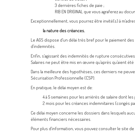
3 dernières fiches de paie ;
RIB EN ORIGINAL que vous agraferez au docume
Exceptionnellement, vous pourrez être invité(s) à m’adre
la nature des créances.
Le AGS dispose d’un délai très bref pour le paiement des c
d’indemnités.
Enfin, s’agissant des indemnités de rupture consécutives
Salaires ne peut être mis en œuvre qu’après qu’aient été 
Dans la meilleure des hypothèses, ces derniers ne peuvent
Sécurisation Professionnelle (CSP).
En pratique, le délai moyen est de:
4 à 5 semaines pour les arriérés de salaire dont le
2 mois pour les créances indemnitaires (congés pa
Ce délai moyen concerne les dossiers dans lesquels aucun
éléments financiers nécessaires.
Pour plus d’information, vous pouvez consulter le site de 