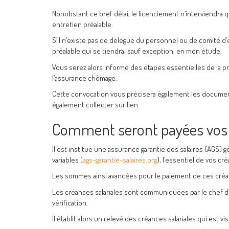
Nonobstant ce bref délai, le licenciement n’interviendra 
entretien préalable.
S’il n’existe pas de délégué du personnel ou de comité d
préalable qui se tiendra, sauf exception, en mon étude.
Vous serez alors informé des étapes essentielles de la p
l’assurance chômage.
Cette convocation vous précisera également les documen
également collecter sur lien.
Comment seront payées vos c
Il est institué une assurance garantie des salaires (AGS) 
variables (
ags-garantie-salaires.org
), l’essentiel de vos cré
Les sommes ainsi avancées pour le paiement de ces créan
Les créances salariales sont communiquées par le chef d’
vérification.
Il établit alors un relevé des créances salariales qui est v