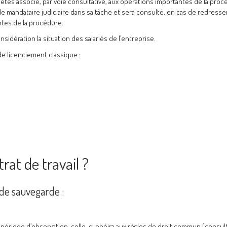
êtes associé, par voie consultative, aux opérations importantes de la proc
ra le mandataire judiciaire dans sa tâche et sera consulté, en cas de redres
ntes de la procédure.
sidération la situation des salariés de l’entreprise.
 licenciement classique :
rat de travail ?
e de sauvegarde :
e période d’observation, celle-ci obéira aux règles de droit commun (consul