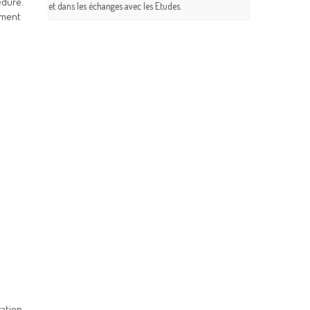
édure.
et dans les échanges avec les Etudes.
sement
tation