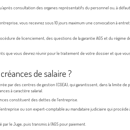
qu’après consultation des organes représentatifs du personnel ou, à défaut
’entreprise, vous recevrez sous 10 jours maximum une convocation à entret
rocédure de licenciement, des questions de la garantie AGS et du régime d
ts que vous devrez réunir pour le traitement de votre dossier et que vou
réances de salaire ?
gérée par des centres de gestion (CGEA), qui garantissent, dans la limite de 
ances à caractère salarial.
ces constituent des dettes de l’entreprise.
entreprise ou son expert-comptable au mandataire judiciaire qui procède 
isé par le Juge, puis transmis à l’AGS pour paiement.