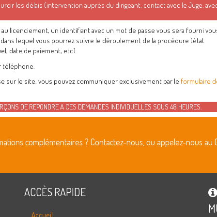
cir les délais (intervention auprès du dirigeant, contact avec le Juge, avec
e au licenciement, un identifiant avec un mot de passe vous sera fourni vou
dans lequel vous pourrez suivre le déroulement de la procédure (état
l, date de paiement, etc).
 téléphone.
se sur le site, vous pouvez communiquer exclusivement par le
formulaire d
RÇONS DE REPONDRE A CES DEMANDES INDIVIDUELLES SOUS 48 HEURES.
rmations complémentaires ? Contactez-nous, ou appelez-nous au 
ACCÈS RAPIDE
M
Accueil