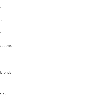
,
ien
e
s pouvez
plafonds
à leur