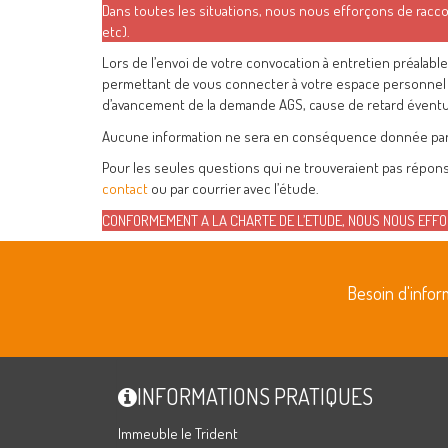
Dans toutes les situations, nous nous efforçons de raccour
etc).
Lors de l’envoi de votre convocation à entretien préalabl
permettant de vous connecter à votre espace personnel 
d’avancement de la demande AGS, cause de retard éventue
Aucune information ne sera en conséquence donnée par
Pour les seules questions qui ne trouveraient pas répon
contact
ou par courrier avec l’étude.
CONFORMEMENT A LA CHARTE DE L’ETUDE, NOUS NOUS EFFO
Besoin d'info
INFORMATIONS PRATIQUES
Immeuble le Trident