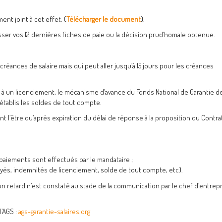
nt joint à cet effet. (
Télécharger le document
).
sser vos 12 dernières fiches de paie ou la décision prud’homale obtenue.
réances de salaire mais qui peut aller jusqu’à 15 jours pour les créances
 à un licenciement, le mécanisme d’avance du Fonds National de Garantie d
établis les soldes de tout compte.
 l’être qu’après expiration du délai de réponse à la proposition du Contra
s paiements sont effectués par le mandataire ;
yés, indemnités de licenciement, solde de tout compte, etc).
 retard n’est constaté au stade de la communication par le chef d’entrep
l’AGS :
ags-garantie-salaires.org