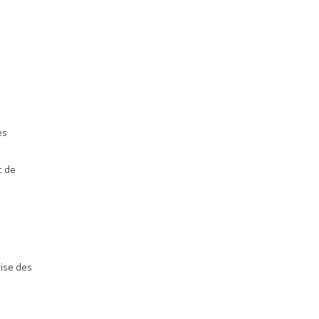
es
t de
rise des