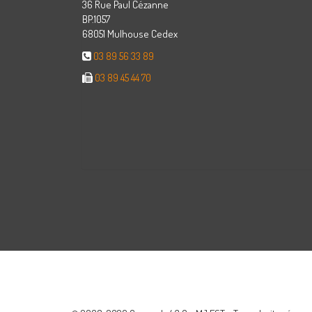
36 Rue Paul Cézanne
BP.1057
68051 Mulhouse Cedex
03 89 56 33 89
03 89 45 44 70