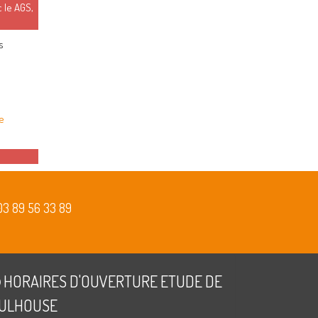
 le AGS,
s
e
03 89 56 33 89
HORAIRES D'OUVERTURE ETUDE DE
ULHOUSE