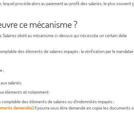
, lequel procède alors au paiement au profit des salariés, le plus souvent 
 œuvre ce mécanisme ?
 Salaires obéit au mécanisme ci-dessus qui nécessite un certain délai
mptable des éléments de salaires impayés ; la vérification par le mandatai
e ;
aux salariés.
ux éléments et notamment :
n comptable des éléments de salaires ou d’indemnités impayés ;
ocuments demandés
) Il pourra vous être demandé en copie les documents s