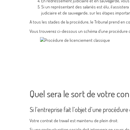
En redressement judiciaire et en sauvegarde, vous 
Si un représentant des salariés est élu, il assiste
judiciaire et de sauvegarde, sur les étapes importa
A tous les stades de la procédure, le Tribunal prend en con
Vous trouverez ci-dessous un schéma d’une procédure de
Quel sera le sort de votre cont
Si l’entreprise fait l’objet d’une procédur
Votre contrat de travail est maintenu de plein droit.
Si une restructuration sociale doit intervenir en cours d