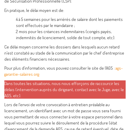
de Sécurisation Professionnelle (CSP).
En pratique, le délai moyen est de:
4 à 5 semaines pour les arriérés de salaire dont les paiements
sont effectués par le mandataire ;
2 mois pour les créances indemnitaires (congés payés,
indemnités de licenciement, solde de tout compte, etc).
Ce délai moyen concerne les dossiers dans lesquels aucun retard
n’est constaté au stade de la communication par le chef d’entreprise
des éléments financiers nécessaires.
Pour plus d’information, vous pouvez consulter le site de l’AGS :
ags-
garantie-salaires.org
Dans toutes les situations, nous nous efforçons de raccourcir les
délais (intervention auprès du dirigeant, contact avec le Juge, avec le
AGS, etc).
Lors de l’envoi de votre convocation à entretien préalable au
licenciement, un identifiant avec un mot de passe vous sera fourni
vous permettant de vous connecter à votre espace personnel dans
lequel vous pourrez suivre le déroulement de la procédure (état
d’avancement de la demande AGS, cause de retard éventuel, date de