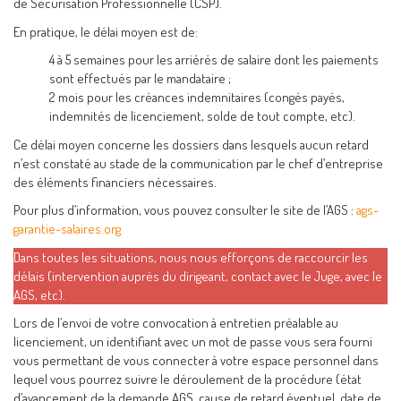
de Sécurisation Professionnelle (CSP).
En pratique, le délai moyen est de:
4 à 5 semaines pour les arriérés de salaire dont les paiements
sont effectués par le mandataire ;
2 mois pour les créances indemnitaires (congés payés,
indemnités de licenciement, solde de tout compte, etc).
Ce délai moyen concerne les dossiers dans lesquels aucun retard
n’est constaté au stade de la communication par le chef d’entreprise
des éléments financiers nécessaires.
Pour plus d’information, vous pouvez consulter le site de l’AGS :
ags-
garantie-salaires.org
Dans toutes les situations, nous nous efforçons de raccourcir les
délais (intervention auprès du dirigeant, contact avec le Juge, avec le
AGS, etc).
Lors de l’envoi de votre convocation à entretien préalable au
licenciement, un identifiant avec un mot de passe vous sera fourni
vous permettant de vous connecter à votre espace personnel dans
lequel vous pourrez suivre le déroulement de la procédure (état
d’avancement de la demande AGS, cause de retard éventuel, date de