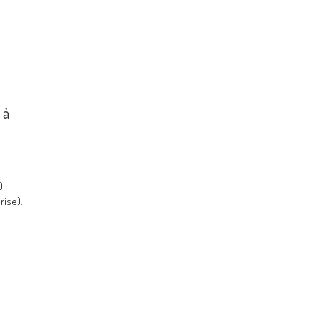
 à
 ;
rise).