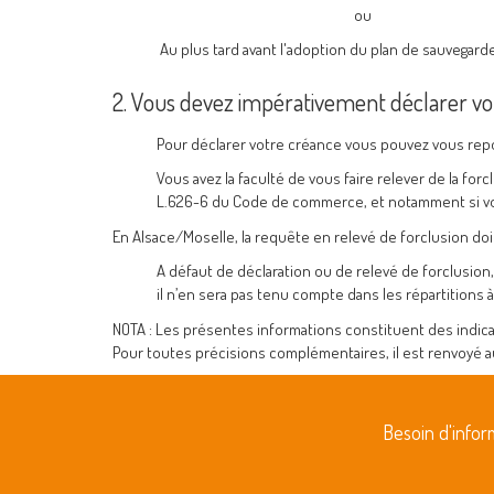
ou
Au plus tard avant l'adoption du plan de sauvegar
2. Vous devez impérativement déclarer vot
Pour déclarer votre créance vous pouvez vous repo
Vous avez la faculté de vous faire relever de la for
L.626-6 du Code de commerce, et notamment si vous
En Alsace/Moselle, la requête en relevé de forclusion do
A défaut de déclaration ou de relevé de forclusion,
il n’en sera pas tenu compte dans les répartitions à
NOTA : Les présentes informations constituent des indi
Pour toutes précisions complémentaires, il est renvoyé 
Besoin d'info