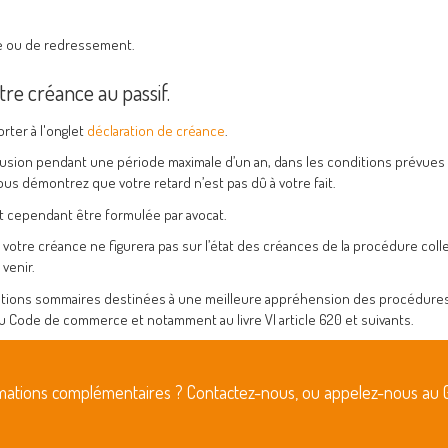
de ou de redressement.
re créance au passif.
rter à l'onglet
déclaration de créance
.
clusion pendant une période maximale d’un an, dans les conditions prévues à 
 démontrez que votre retard n’est pas dû à votre fait.
it cependant être formulée par avocat.
 votre créance ne figurera pas sur l’état des créances de la procédure colle
 venir.
cations sommaires destinées à une meilleure appréhension des procédures
au Code de commerce et notamment au livre VI article 620 et suivants.
rmations complémentaires ? Contactez-nous, ou appelez-nous au 