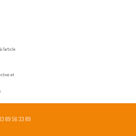
l’article
ctive et
.
03 89 56 33 89