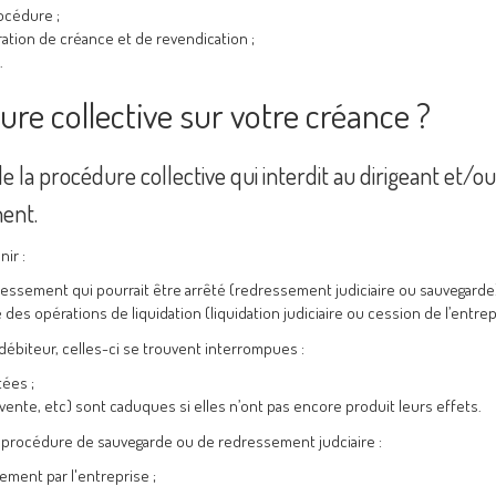
océdure ;
ration de créance et de revendication ;
.
ure collective sur votre créance ?
de la procédure collective qui interdit au dirigeant et/ou
ment.
ir :
essement qui pourrait être arrêté (redressement judiciaire ou sauvegarde)
ue des opérations de liquidation (liquidation judiciaire ou cession de l’entrep
débiteur, celles-ci se trouvent interrompues :
tées ;
-vente, etc) sont caduques si elles n’ont pas encore produit leurs effets.
e procédure de sauvegarde ou de redressement judciaire :
ement par l'entreprise ;