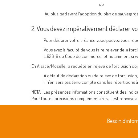
ou
Au plus tard avant l'adoption du plan de sauvegar
2. Vous devez impérativement déclarer vot
Pour déclarer votre créance vous pouvez vous repo
Vous avez la faculté de vous faire relever de la for
L.626-6 du Code de commerce, et notamment si vous
En Alsace/Moselle, la requête en relevé de forclusion do
A défaut de déclaration ou de relevé de forclusion,
il n’en sera pas tenu compte dans les répartitions à
NOTA : Les présentes informations constituent des indi
Pour toutes précisions complémentaires, il est renvoyé 
Besoin d'info