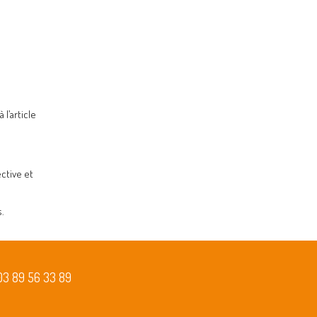
l’article
ctive et
.
03 89 56 33 89