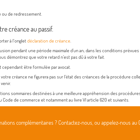
de ou de redressement.
re créance au passif.
rter à l'onglet
déclaration de créance
.
clusion pendant une période maximale d’un an, dans les conditions prévues à 
 démontrez que votre retard n’est pas dû à votre fait.
it cependant être formulée par avocat.
 votre créance ne figurera pas sur l’état des créances de la procédure colle
 venir.
cations sommaires destinées à une meilleure appréhension des procédures
au Code de commerce et notamment au livre VI article 620 et suivants.
rmations complémentaires ? Contactez-nous, ou appelez-nous au 