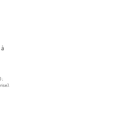
 à
 ;
rise).