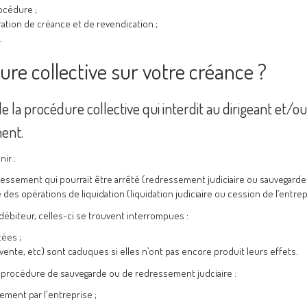
océdure ;
ration de créance et de revendication ;
.
ure collective sur votre créance ?
de la procédure collective qui interdit au dirigeant et/ou
ment.
ir :
essement qui pourrait être arrêté (redressement judiciaire ou sauvegarde)
ue des opérations de liquidation (liquidation judiciaire ou cession de l’entrep
débiteur, celles-ci se trouvent interrompues :
tées ;
-vente, etc) sont caduques si elles n’ont pas encore produit leurs effets.
e procédure de sauvegarde ou de redressement judciaire :
ement par l'entreprise ;