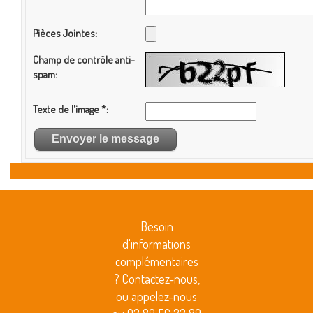
Besoin
d'informations
complémentaires
? Contactez-nous,
ou appelez-nous