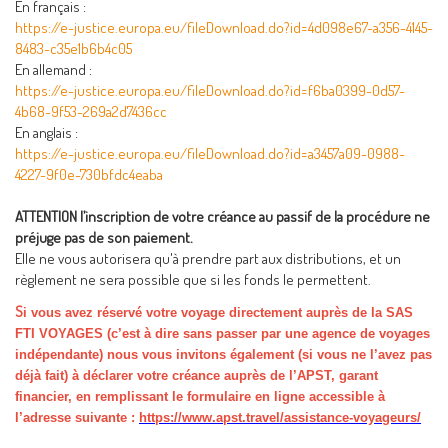
En français :
https://e-justice.europa.eu/fileDownload.do?id=4d098e67-a356-4145-
8483-c35e1b6b4c05
En allemand :
https://e-justice.europa.eu/fileDownload.do?id=f6ba0399-0d57-
4b68-9f53-269a2d7436cc
En anglais :
https://e-justice.europa.eu/fileDownload.do?id=a3457a09-0988-
4227-9f0e-730bfdc4eaba
ATTENTION l’inscription de votre créance au passif de la procédure ne
préjuge pas de son paiement.
Elle ne vous autorisera qu'à prendre part aux distributions, et un
règlement ne sera possible que si les fonds le permettent.
S
i vous avez réservé votre voyage directement auprès de la SAS
FTI VOYAGES (c’est à dire sans passer par une agence de voyages
indépendante) nous vous invitons également (si vous ne l’avez pas
déjà fait) à déclarer votre créance auprès de l’APST, garant
financier, en remplissant le formulaire en ligne accessible à
l’adresse suivante :
https://www.apst.travel/assistance-voyageurs/