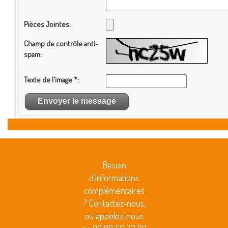
Besoin
d'informations
complémentaires
? Contactez-nous,
ou appelez-nous