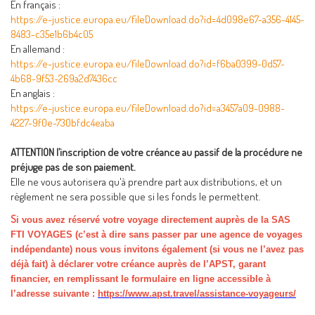
En français :
https://e-justice.europa.eu/fileDownload.do?id=4d098e67-a356-4145-
8483-c35e1b6b4c05
En allemand :
https://e-justice.europa.eu/fileDownload.do?id=f6ba0399-0d57-
4b68-9f53-269a2d7436cc
En anglais :
https://e-justice.europa.eu/fileDownload.do?id=a3457a09-0988-
4227-9f0e-730bfdc4eaba
ATTENTION l’inscription de votre créance au passif de la procédure ne
préjuge pas de son paiement.
Elle ne vous autorisera qu'à prendre part aux distributions, et un
règlement ne sera possible que si les fonds le permettent.
S
i vous avez réservé votre voyage directement auprès de la SAS
FTI VOYAGES (c’est à dire sans passer par une agence de voyages
indépendante) nous vous invitons également (si vous ne l’avez pas
déjà fait) à déclarer votre créance auprès de l’APST, garant
financier, en remplissant le formulaire en ligne accessible à
l’adresse suivante :
https://www.apst.travel/assistance-voyageurs/