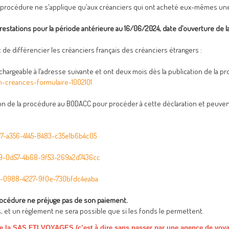
e procédure ne s'applique qu'aux créanciers qui ont acheté eux-mêmes une
prestations pour la période antérieure au 16/06/2024, date d’ouverture de l
t de différencier les créanciers français des créanciers étrangers :
léchargeable à l’adresse suivante et ont deux mois dès la publication de la
on-creances-formulaire-1002101
ion de la procédure au BODACC pour procéder à cette déclaration et peuvent
67-a356-4145-8483-c35e1b6b4c05
399-0d57-4b68-9f53-269a2d7436cc
09-0988-4227-9f0e-730bfdc4eaba
 procédure ne préjuge pas de son paiement.
s, et un règlement ne sera possible que si les fonds le permettent.
de la SAS FTI VOYAGES (c’est à dire sans passer par une agence de voy