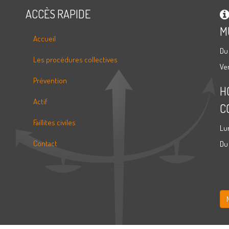
ACCÈS RAPIDE
M
Accueil
Du
Les procédures collectives
Ve
Prévention
H
Actif
C
Faillites civiles
Lu
Contact
Du