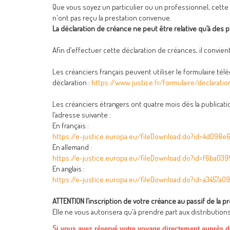
Que vous soyez un particulier ou un professionnel, cett
n'ont pas reçu la prestation convenue.
La déclaration de créance ne peut être relative qu’à des 
Afin d’effectuer cette déclaration de créances, il convien
Les créanciers français peuvent utiliser le formulaire té
déclaration :
https://www.justice.fr/formulaire/declarati
Les créanciers étrangers ont quatre mois dès la publicat
l’adresse suivante :
En français :
https://e-justice.europa.eu/fileDownload.do?id=4d098e
En allemand :
https://e-justice.europa.eu/fileDownload.do?id=f6ba0
En anglais :
https://e-justice.europa.eu/fileDownload.do?id=a3457a
ATTENTION l’inscription de votre créance au passif de la
Elle ne vous autorisera qu'à prendre part aux distribution
S
i vous avez réservé votre voyage directement auprès 