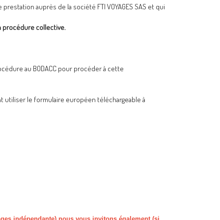
 prestation auprès de la société FTI VOYAGES SAS et qui
a procédure collective.
 procédure au BODACC pour procéder à cette
 utiliser le formulaire européen téléchargeable à
ages indépendante) nous vous invitons également (si