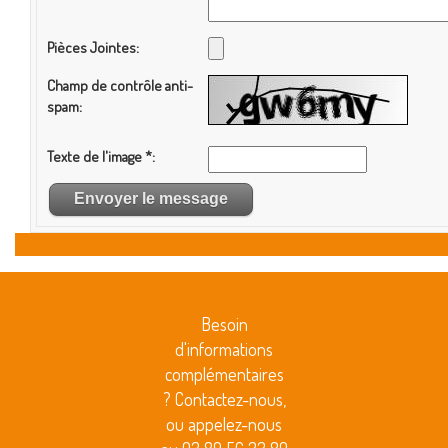
Besoin
d'informations
complémentaires
? Contactez-nous,
ou appelez-nous