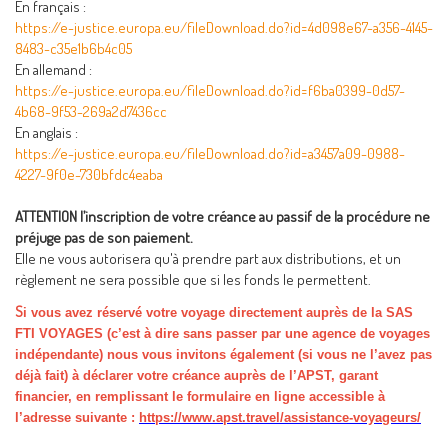
En français :
https://e-justice.europa.eu/fileDownload.do?id=4d098e67-a356-4145-
8483-c35e1b6b4c05
En allemand :
https://e-justice.europa.eu/fileDownload.do?id=f6ba0399-0d57-
4b68-9f53-269a2d7436cc
En anglais :
https://e-justice.europa.eu/fileDownload.do?id=a3457a09-0988-
4227-9f0e-730bfdc4eaba
ATTENTION l’inscription de votre créance au passif de la procédure ne
préjuge pas de son paiement.
Elle ne vous autorisera qu'à prendre part aux distributions, et un
règlement ne sera possible que si les fonds le permettent.
S
i vous avez réservé votre voyage directement auprès de la SAS
FTI VOYAGES (c’est à dire sans passer par une agence de voyages
indépendante) nous vous invitons également (si vous ne l’avez pas
déjà fait) à déclarer votre créance auprès de l’APST, garant
financier, en remplissant le formulaire en ligne accessible à
l’adresse suivante :
https://www.apst.travel/assistance-voyageurs/