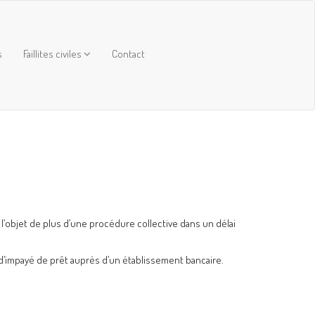
s
Faillites civiles
Contact
t l’objet de plus d’une procédure collective dans un délai
s d’impayé de prêt auprès d’un établissement bancaire.