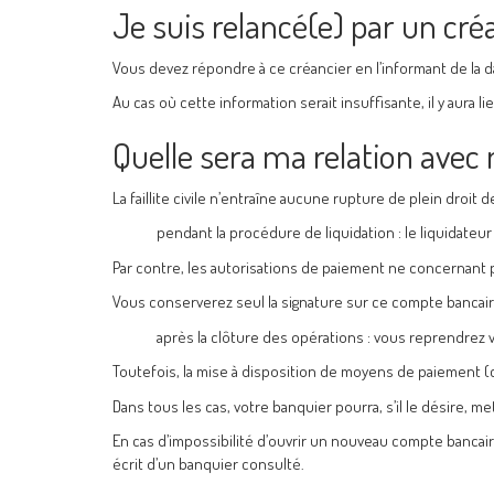
Je suis relancé(e) par un créa
Vous devez répondre à ce créancier en l’informant de la d
Au cas où cette information serait insuffisante, il y aura 
Quelle sera ma relation avec
La faillite civile n’entraîne aucune rupture de plein droit
pendant la procédure de liquidation : le liquidateu
Par contre, les autorisations de paiement ne concernant 
Vous conserverez seul la signature sur ce compte bancair
après la clôture des opérations : vous reprendrez vo
Toutefois, la mise à disposition de moyens de paiement (c
Dans tous les cas, votre banquier pourra, s’il le désire, me
En cas d’impossibilité d’ouvrir un nouveau compte bancair
écrit d’un banquier consulté.