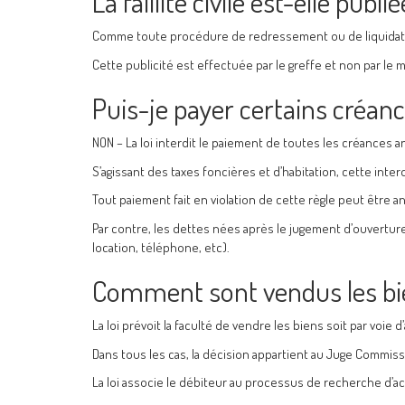
La faillite civile est-elle publié
Comme toute procédure de redressement ou de liquidation j
Cette publicité est effectuée par le greffe et non par le 
Puis-je payer certains créanc
NON – La loi interdit le paiement de toutes les créances a
S’agissant des taxes foncières et d’habitation, cette inter
Tout paiement fait en violation de cette règle peut être 
Par contre, les dettes nées après le jugement d’ouvertur
location, téléphone, etc).
Comment sont vendus les biens
La loi prévoit la faculté de vendre les biens soit par voie d’
Dans tous les cas, la décision appartient au Juge Commiss
La loi associe le débiteur au processus de recherche d’a