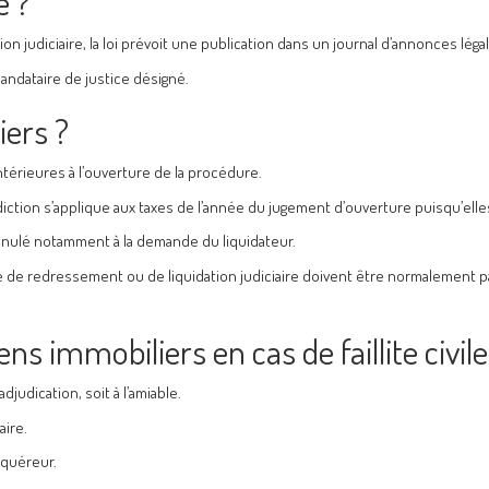
e ?
udiciaire, la loi prévoit une publication dans un journal d’annonces légal
mandataire de justice désigné.
iers ?
ntérieures à l’ouverture de la procédure.
diction s’applique aux taxes de l’année du jugement d’ouverture puisqu’elles
annulé notamment à la demande du liquidateur.
e de redressement ou de liquidation judiciaire doivent être normalement p
 immobiliers en cas de faillite civile
adjudication, soit à l’amiable.
aire.
cquéreur.