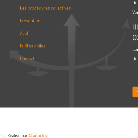
Du
Les procédures collectives
Ve
Prévention
H
Actif
C
Faillites civiles
Lu
Contact
Du
s - Réalisé par
Atlanticlog