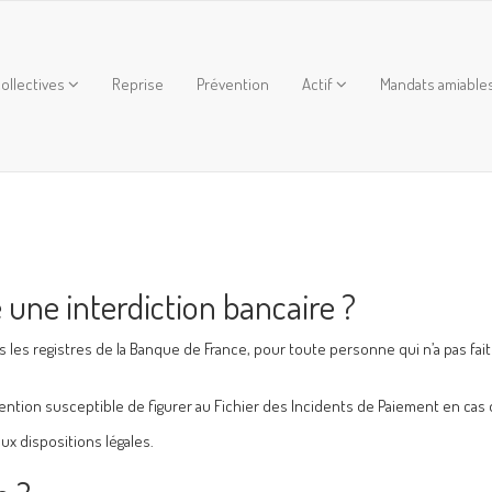
ollectives
Reprise
Prévention
Actif
Mandats amiable
le une interdiction bancaire ?
ans les registres de la Banque de France, pour toute personne qui n’a pas fai
a mention susceptible de figurer au Fichier des Incidents de Paiement en ca
x dispositions légales.