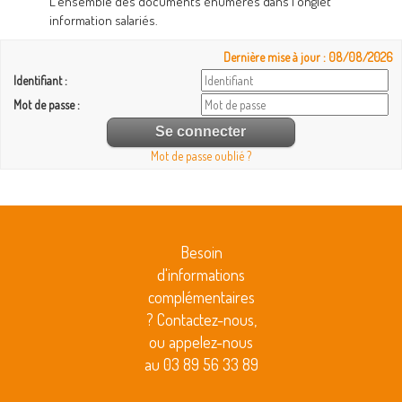
L'ensemble des documents énumérés dans l'onglet
information salariés.
Dernière mise à jour : 08/08/2026
Identifiant :
Mot de passe :
Mot de passe oublié ?
Besoin
d'informations
complémentaires
? Contactez-nous,
ou appelez-nous
au 03 89 56 33 89