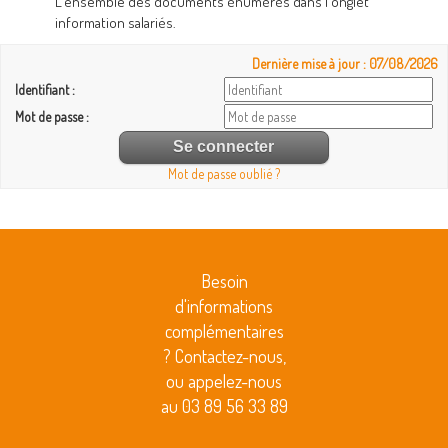
L'ensemble des documents énumérés dans l'onglet
information salariés.
Dernière mise à jour : 07/08/2026
Identifiant :
Mot de passe :
Mot de passe oublié ?
Besoin
d'informations
complémentaires
? Contactez-nous,
ou appelez-nous
au 03 89 56 33 89