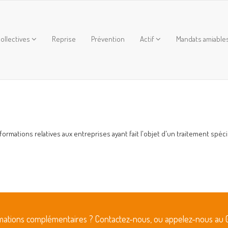
ollectives
Reprise
Prévention
Actif
Mandats amiable
rmations relatives aux entreprises ayant fait l'objet d'un traitement spéci
rmations complémentaires ? Contactez-nous, ou appelez-nous au 