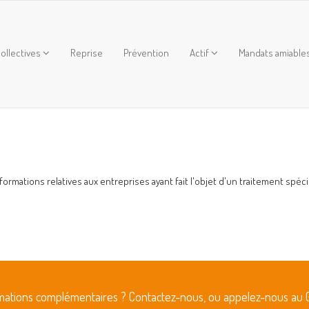
ollectives
Reprise
Prévention
Actif
Mandats amiable
rmations relatives aux entreprises ayant fait l'objet d'un traitement spéci
rmations complémentaires ? Contactez-nous, ou appelez-nous au 