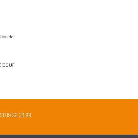
ction de
t pour
03 89 56 33 89