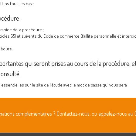
 Dans tous les cas :
rocédure :
rapide de la procédure ;
rticles 651 et suivants du Code de commerce (faillite personnelle et interdi
océdure.
importantes qui seront prises au cours de la procédure, e
onsulté.
 essentielles sur le site de l’étude avec le mot de passe qui vous sera
rmations complémentaires ? Contactez-nous, ou appelez-nous au 