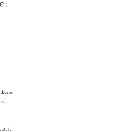
e :
idateur.
res
 etc) ;