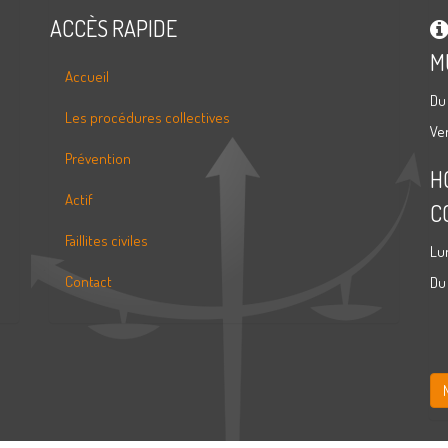
ACCÈS RAPIDE
M
Accueil
Du
Les procédures collectives
Ve
Prévention
H
Actif
C
Faillites civiles
Lu
Contact
Du