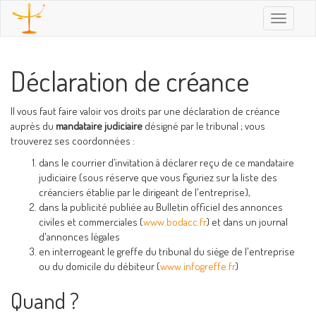
Toggle
navigatio
Déclaration de créance
Il vous faut faire valoir vos droits par une déclaration de créance
auprès du
mandataire judiciaire
désigné par le tribunal ; vous
trouverez ses coordonnées :
dans le courrier d’invitation à déclarer reçu de ce mandataire
judiciaire (sous réserve que vous figuriez sur la liste des
créanciers établie par le dirigeant de l'entreprise),
dans la publicité publiée au Bulletin officiel des annonces
civiles et commerciales (
www.bodacc.fr
) et dans un journal
d'annonces légales
en interrogeant le greffe du tribunal du siège de l'entreprise
ou du domicile du débiteur (
www.infogreffe.fr
)
Quand ?