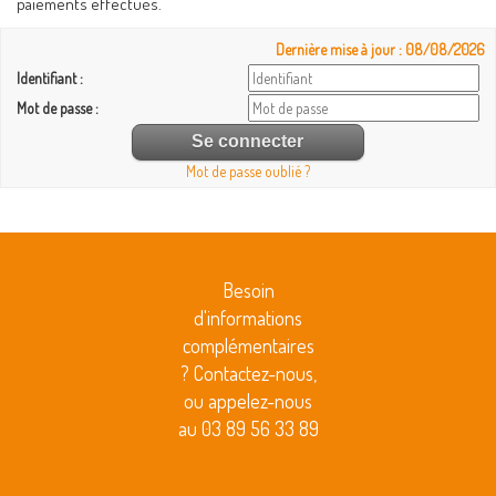
paiements effectués.
Dernière mise à jour : 08/08/2026
Identifiant :
Mot de passe :
Mot de passe oublié ?
Besoin
d'informations
complémentaires
? Contactez-nous,
ou appelez-nous
au 03 89 56 33 89