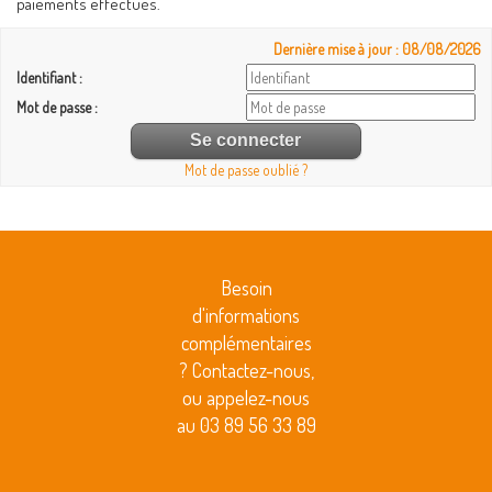
paiements effectués.
Dernière mise à jour : 08/08/2026
Identifiant :
Mot de passe :
Mot de passe oublié ?
Besoin
d'informations
complémentaires
? Contactez-nous,
ou appelez-nous
au 03 89 56 33 89