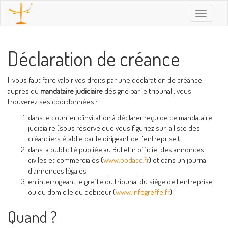
Toggle
navigatio
Déclaration de créance
Il vous faut faire valoir vos droits par une déclaration de créance
auprès du
mandataire judiciaire
désigné par le tribunal ; vous
trouverez ses coordonnées :
dans le courrier d’invitation à déclarer reçu de ce mandataire
judiciaire (sous réserve que vous figuriez sur la liste des
créanciers établie par le dirigeant de l'entreprise),
dans la publicité publiée au Bulletin officiel des annonces
civiles et commerciales (
www.bodacc.fr
) et dans un journal
d'annonces légales
en interrogeant le greffe du tribunal du siège de l'entreprise
ou du domicile du débiteur (
www.infogreffe.fr
)
Quand ?