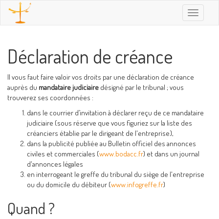
Toggle
navigatio
Déclaration de créance
Il vous faut faire valoir vos droits par une déclaration de créance
auprès du
mandataire judiciaire
désigné par le tribunal ; vous
trouverez ses coordonnées :
dans le courrier d’invitation à déclarer reçu de ce mandataire
judiciaire (sous réserve que vous figuriez sur la liste des
créanciers établie par le dirigeant de l'entreprise),
dans la publicité publiée au Bulletin officiel des annonces
civiles et commerciales (
www.bodacc.fr
) et dans un journal
d'annonces légales
en interrogeant le greffe du tribunal du siège de l'entreprise
ou du domicile du débiteur (
www.infogreffe.fr
)
Quand ?