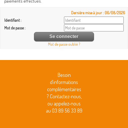
paiements effectués.
Dernière mise à jour : 06/08/2026
Identifiant :
Mot de passe :
Mot de passe oublié ?
Besoin
d'informations
complémentaires
? Contactez-nous,
ou appelez-nous
au 03 89 56 33 89