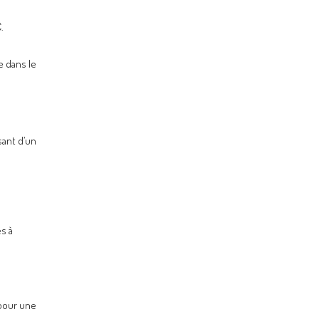
.
e dans le
sant d’un
s à
 pour une