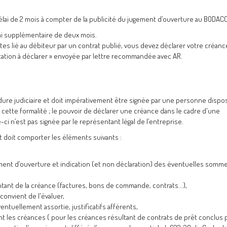
délai de 2 mois à compter de la publicité du jugement d’ouverture au BODACC
lai supplémentaire de deux mois.
tes lié au débiteur par un contrat publié, vous devez déclarer votre créanc
vitation à déclarer » envoyée par lettre recommandée avec AR.
ure judiciaire et doit impérativement être signée par une personne dispo
cette formalité ; le pouvoir de déclarer une créance dans le cadre d'une
e-ci n’est pas signée par le représentant légal de l’entreprise.
et doit comporter les éléments suivants :
gement d’ouverture et indication (et non déclaration) des éventuelles somme
tant de la créance (factures, bons de commande, contrats...),
 convient de l'évaluer,
ventuellement assortie, justificatifs afférents,
t les créances ( pour les créances résultant de contrats de prêt conclus