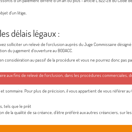
ssortis d'un paiement différé d'un an ou plus - article L.622-28 du Code d
objet d’un litige,
es délais légaux :
vez solliciter un relevé de forclusion auprès du Juge Commissaire désigné 
ation du jugement d’ouverture au BODACC.
 en considération au passif de la procédure et vous ne pourrez donc pas pa
ire aux fins de relevé de forclusion, dans les procédures commerciales, d
 et sommaire. Pour plus de précision, il vous appartient de vous référer a
, tels que le prêt
aison de la qualité de sa créance, d’être préféré aux autres créanciers, sur les