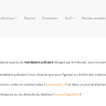
ollectives
Reprise
Prévention
Actif
Mandats amiable
 créance auprès du
mandataire judiciaire
désigné par le tribunal ; vous trouve
mandataire judiciaire (sous réserve que vous figuriez sur la liste des créanci
nnonces civiles et commerciales (
www.bodacc.fr
) et dans un journal d'anno
'entreprise ou du domicile du débiteur (
www.infogreffe.fr
)