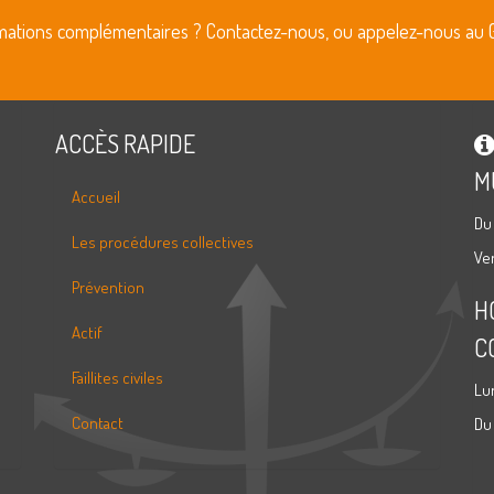
rmations complémentaires ? Contactez-nous, ou appelez-nous au 
ACCÈS RAPIDE
M
Accueil
Du
Les procédures collectives
Ve
Prévention
H
Actif
C
Faillites civiles
Lu
Contact
Du