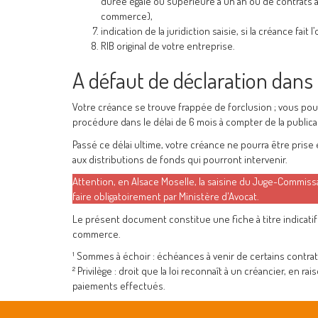
durée égale ou supérieure à un an ou de contrats a
commerce),
indication de la juridiction saisie, si la créance fait l’
RIB original de votre entreprise.
A défaut de déclaration dans l
Votre créance se trouve frappée de forclusion ; vous pou
procédure dans le délai de 6 mois à compter de la public
Passé ce délai ultime, votre créance ne pourra être prise
aux distributions de fonds qui pourront intervenir.
Attention, en Alsace Moselle, la saisine du Juge-Commissa
faire obligatoirement par Ministère d'Avocat.
Le présent document constitue une fiche à titre indicatif
commerce.
¹ Sommes à échoir : échéances à venir de certains contrats
² Privilège : droit que la loi reconnaît à un créancier, en r
paiements effectués.