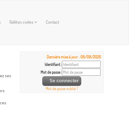
s
Faillites civiles
Contact
Dernière mise à jour : 08/08/2026
Identifiant :
Mot de passe :
rez ses
Mot de passe oublié ?
ers
nces