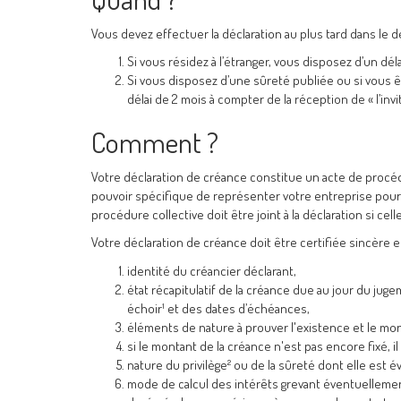
Vous devez effectuer la déclaration au plus tard dans le 
Si vous résidez à l’étranger, vous disposez d’un dé
Si vous disposez d’une sûreté publiée ou si vous ê
délai de 2 mois à compter de la réception de « l’in
Comment ?
Votre déclaration de créance constitue un acte de procéd
pouvoir spécifique de représenter votre entreprise pour 
procédure collective doit être joint à la déclaration si cell
Votre déclaration de créance doit être certifiée sincère 
identité du créancier déclarant,
état récapitulatif de la créance due au jour du ju
échoir¹ et des dates d’échéances,
éléments de nature à prouver l'existence et le mon
si le montant de la créance n'est pas encore fixé, il
nature du privilège² ou de la sûreté dont elle est é
mode de calcul des intérêts grevant éventuellemen