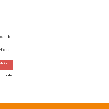
e
dans la
rticiper
oit se
u Code de