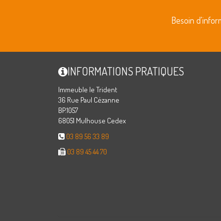
Besoin d'info
INFORMATIONS PRATIQUES
Immeuble le Trident
36 Rue Paul Cézanne
BP.1057
68051 Mulhouse Cedex
03 89 56 33 89
03 89 45 44 70