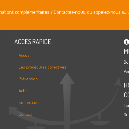
rmations complémentaires ? Contactez-nous, ou appelez-nous au 
ACCÈS RAPIDE
M
Accueil
Du
Les procédures collectives
Ve
Prévention
H
Actif
C
Faillites civiles
Lu
Contact
Du